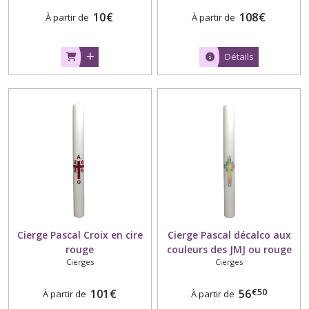
10
€
108
€
À partir de
À partir de
Détails
Cierge Pascal Croix en cire
Cierge Pascal décalco aux
rouge
couleurs des JMJ ou rouge
Cierges
Cierges
uni
€
50
101
€
56
À partir de
À partir de