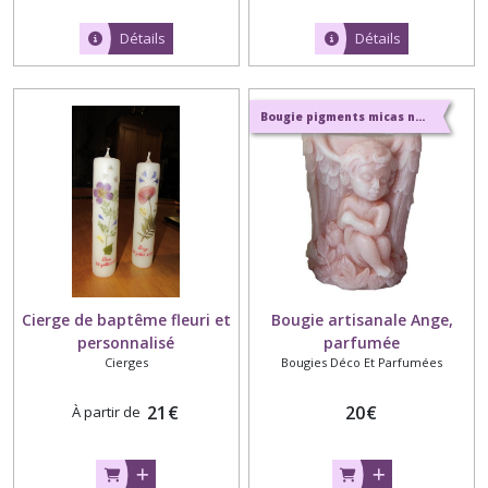
Détails
Détails
Bougie pigments micas naturels et parfums naturels de Grasse
Cierge de baptême fleuri et
Bougie artisanale Ange,
personnalisé
parfumée
Cierges
Bougies Déco Et Parfumées
21
€
20
€
À partir de