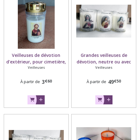
Veilleuses de dévotion
Grandes veilleuses de
d'extérieur, pour cimetière,
dévotion, neutre ou avec
Veilleuses
Veilleuses
à l'unité
image, carton de 48
€
60
€
50
3
49
À partir de
À partir de