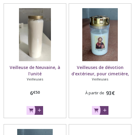
charbon
(3)
bougies
déco
et
parfumées
(13)
Veilleuse de Neuvaine, à
Veilleuses de dévotion
Afficher
l'unité
d'extérieur, pour cimetière,
les
Veilleuses
Veilleuses
carton de 30 veilleuses
résultats
€
50
6
93
€
À partir de