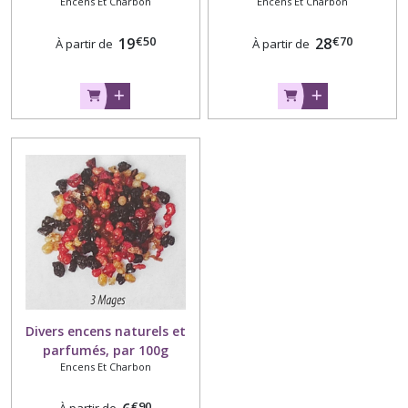
Encens Et Charbon
Encens Et Charbon
€
50
€
70
19
28
À partir de
À partir de
Divers encens naturels et
parfumés, par 100g
Encens Et Charbon
€
90