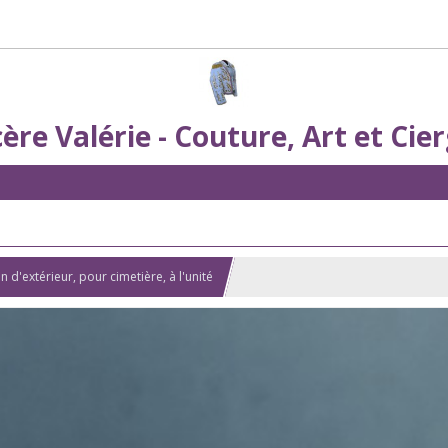
ère Valérie - Couture, Art et Cie
n d'extérieur, pour cimetière, à l'unité