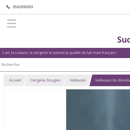
0562690003
Suc
L'art, la couture, la ciergerie et surtout la qualité du fait main français !
Accueil
Ciergerie, bougies
Veilleuses
Veilleuses de dévotio