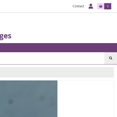
Contact
0
rges