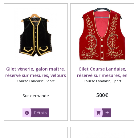
Robes,
jupes
(4)
Occasions
(2)
Tops,
débardeurs,
Gilet vènerie, galon maître,
Gilet Course Landaise,
tuniques,
réservé sur mesures, velours
réservé sur mesures, en
gilets
Course Landaise, Sport
Course Landaise, Sport
et satin.
velours.
(3)
500
€
Sur demande
Afficher
Détails
les
résultats