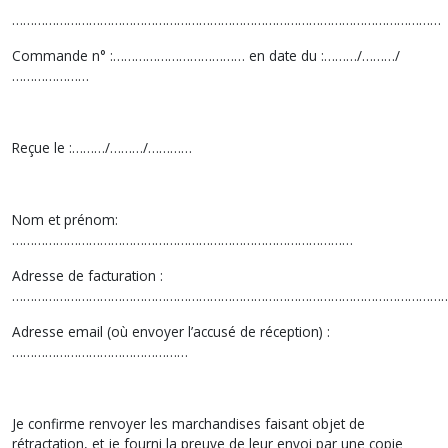
………………………………………………………………………………………………………
Commande n° :……………………………… en date du :………/………/
…………………
Reçue le :………/………/…………
Nom et prénom:
…………………………………………………………………………………
Adresse de facturation :
………………………………………………………………………………………………………
Adresse email (où envoyer l’accusé de réception) :
…………………………………………
Je confirme renvoyer les marchandises faisant objet de
rétractation, et je fourni la preuve de leur envoi par une copie