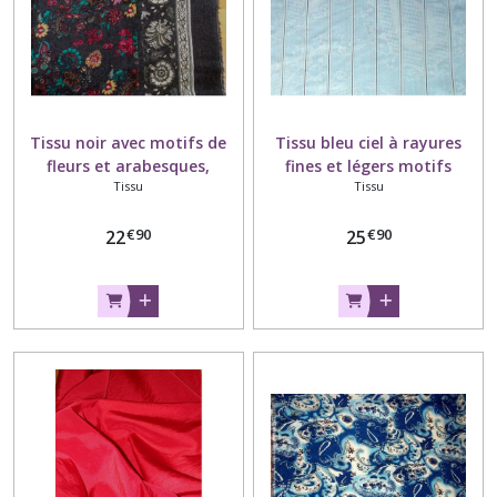
Tissu noir avec motifs de
Tissu bleu ciel à rayures
fleurs et arabesques,
fines et légers motifs
Tissu
Tissu
viscose et acrylique, laize
blancs, coton, laize 160 cm.
150 cm.
€
90
€
90
22
25