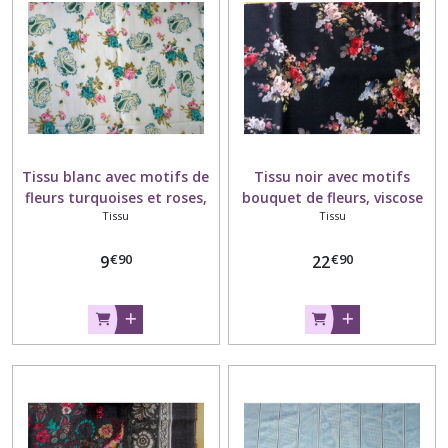
à
couture
(7)
Elastiques
(4)
Tissu blanc avec motifs de
Tissu noir avec motifs
Afficher
fleurs turquoises et roses,
bouquet de fleurs, viscose
les
Tissu
Tissu
arabesques, polyester, laize
et acrylique, laize 140 cm.
110 cm.
résultats
€
90
€
90
9
22