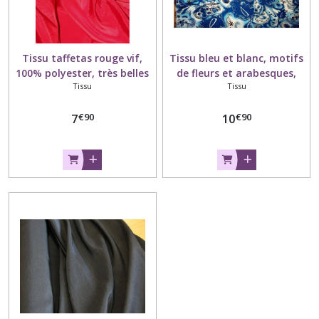
Tissu taffetas rouge vif,
Tissu bleu et blanc, motifs
100% polyester, très belles
de fleurs et arabesques,
Tissu
Tissu
couleurs, laize 150 cm.
polyester, laize 110 cm.
€
90
€
90
7
10